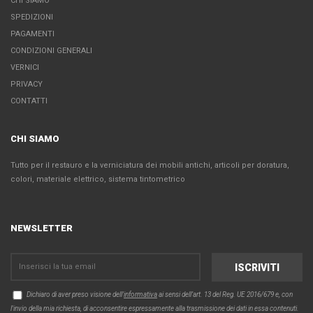
CHI SIAMO
SPEDIZIONI
PAGAMENTI
CONDIZIONI GENERALI
VERNICI
PRIVACY
CONTATTI
CHI SIAMO
Tutto per il restauro e la verniciatura dei mobili antichi, articoli per doratura,
colori, materiale elettrico, sistema tintometrico
NEWSLETTER
Dichiaro di aver preso visione dell'
informativa
ai sensi dell’art. 13 del Reg. UE 2016/679 e, con
l'invio della mia richiesta, di acconsentire espressamente alla trasmissione dei dati in essa contenuti.