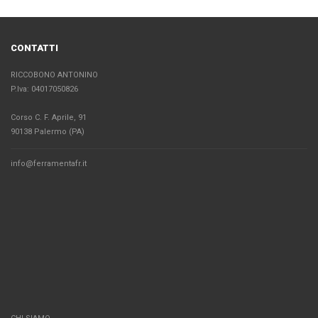
CONTATTI
RICCOBONO ANTONINO
P.Iva: 04017050826
Corso C. F. Aprile, 91
90138 Palermo (PA)
info@ferramentafr.it