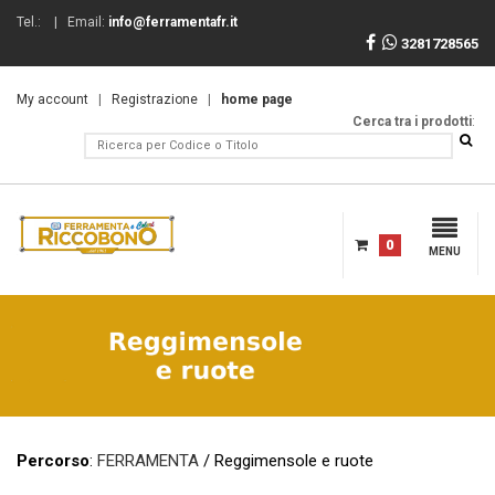
Tel.:
| Email:
info@ferramentafr.it
3281728565
My account
|
Registrazione
|
home page
Cerca tra i prodotti
:
0
MENU
Percorso
:
FERRAMENTA
/ Reggimensole e ruote