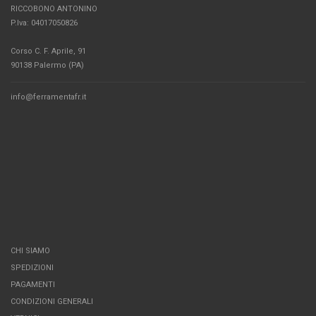
RICCOBONO ANTONINO
P.Iva: 04017050826
Corso C. F. Aprile, 91
90138 Palermo (PA)
info@ferramentafr.it
CHI SIAMO
SPEDIZIONI
PAGAMENTI
CONDIZIONI GENERALI