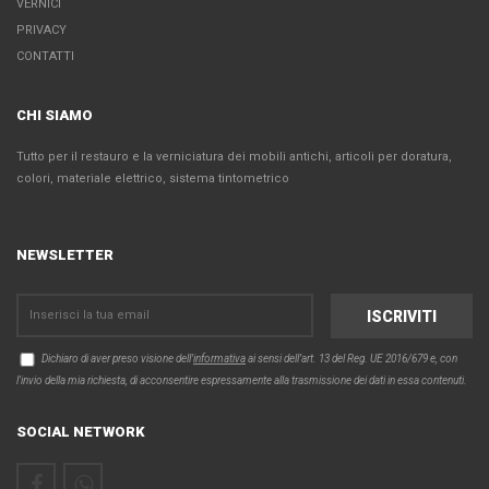
VERNICI
PRIVACY
CONTATTI
CHI SIAMO
Tutto per il restauro e la verniciatura dei mobili antichi, articoli per doratura,
colori, materiale elettrico, sistema tintometrico
NEWSLETTER
Dichiaro di aver preso visione dell'
informativa
ai sensi dell’art. 13 del Reg. UE 2016/679 e, con
l'invio della mia richiesta, di acconsentire espressamente alla trasmissione dei dati in essa contenuti.
SOCIAL NETWORK