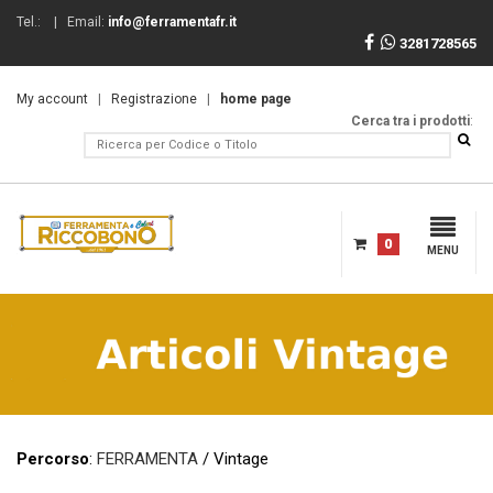
Tel.:
| Email:
info@ferramentafr.it
3281728565
My account
|
Registrazione
|
home page
Cerca tra i prodotti
:
0
MENU
Percorso
:
FERRAMENTA
/ Vintage