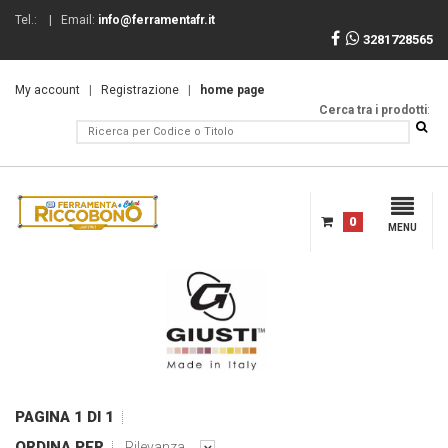
Tel.:
| Email:
info@ferramentafr.it
3281728565
My account
|
Registrazione
|
home page
Cerca tra i prodotti
:
0
MENU
PAGINA 1 DI 1
ORDINA PER
Rilevanza