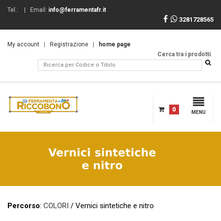
Tel.:
| Email:
info@ferramentafr.it
3281728565
My account
|
Registrazione
|
home page
Cerca tra i prodotti
:
0
MENU
Percorso
:
COLORI
/ Vernici sintetiche e nitro