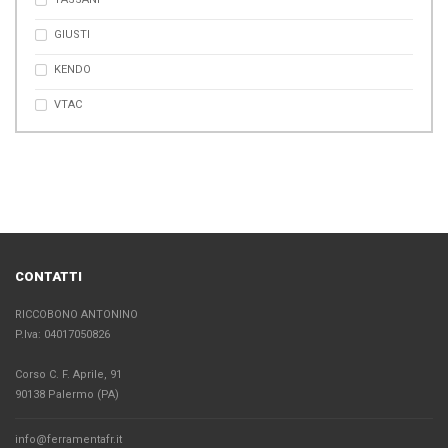
GIUSTI
KENDO
VTAC
CONTATTI
RICCOBONO ANTONINO
P.Iva: 04017050826
Corso C. F. Aprile, 91
90138 Palermo (PA)
info@ferramentafr.it