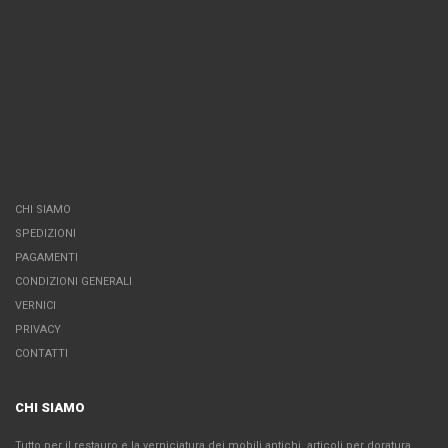
CHI SIAMO
SPEDIZIONI
PAGAMENTI
CONDIZIONI GENERALI
VERNICI
PRIVACY
CONTATTI
CHI SIAMO
Tutto per il restauro e la verniciatura dei mobili antichi, articoli per doratura,