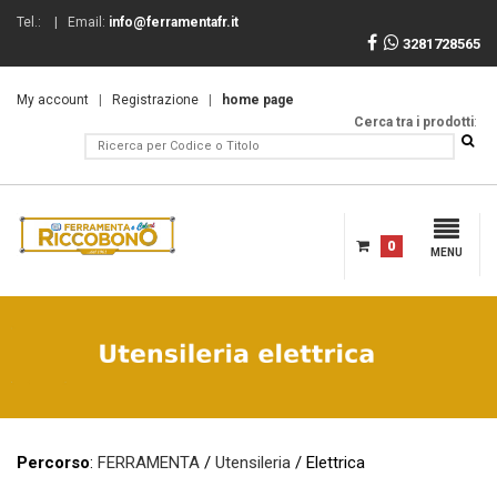
Tel.:
| Email:
info@ferramentafr.it
3281728565
My account
|
Registrazione
|
home page
Cerca tra i prodotti
:
0
MENU
Percorso
:
FERRAMENTA
/
Utensileria
/ Elettrica